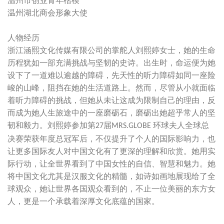
温州市创业青年楷模
温州湖北商会形象大使
人物经历
浙江涵熙文化传媒有限公司的掌舵人刘熙婷女士，她的生命
历程犹如一部充满挑战与坚韧的史诗。出生时，命运便为她
设下了一道难以逾越的障碍，先天性的听力障碍如同一座险
峻的山峰，阻挡在她的生活道路上。然而，尽管从小就面临
着听力障碍的挑战，但她从未让这成为限制自己的理由，反
而成为她人生旅途中的一座磨砺石，磨砺出她超乎常人的坚
韧和毅力。刘熙婷参加第
届
环球夫人全球总
27
MRS.GLOBE
决赛荣获年度总冠军后，不仅提升了个人的国际影响力，也
让更多国际友人对中国文化有了更深的理解和欣赏。她用实
际行动，让全世界看到了中国女性的自信、智慧和魅力。她
将中国文化尤其是汉服文化的精髓，如诗如画地展现给了全
球观众，她让世界各国观众看到的，不止一位美丽的东方女
人，更是一个承载着深厚文化底蕴的国家。