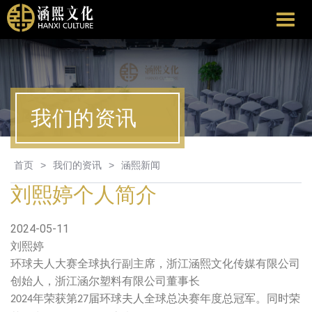
涵
熙
文
化
我们的资讯
首页
>
我们的资讯
>
涵熙新闻
刘熙婷个人简介
2024-05-11
刘熙婷
环球夫人大赛全球执行副主席，浙江涵熙文化传媒有限公司
创始人，浙江涵尔塑料有限公司董事长
年荣获第
届环球夫人全球总决赛年度总冠军。同时荣
2024
27