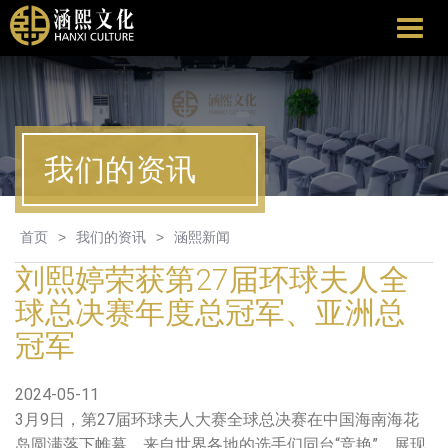
涵
熙
文
化
我们的资讯
首页
>
我们的资讯
>
涵熙新闻
刘熙婷荣获第27届环球夫人全
球总决赛年度总冠军、亚洲总
冠军
2024-05-11
3月9日，第27届环球夫人大赛全球总决赛在中国海南海花
岛圆满落下帷幕。来自世界各地的选手们同台“竞艳”，展现