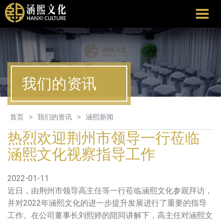
涵
熙
文
化
我们的资讯
首页
>
我们的资讯
>
涵熙新闻
热烈欢迎荆州市领导一行莅临
涵熙文化视察指导工作
2022-01-11
近日，由荆州市领导高主任等一行莅临涵熙文化参观拜访，
并对2022年涵熙文化的进一步提升发展进行了重要的指导
工作。在公司董事长刘熙婷的陪同讲解下，高主任对涵熙文