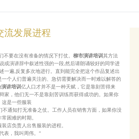
交流发展进程
人们不要在没有准备的情况下打仗。
柳市演讲培训
其方法
小说或演讲辞中叙述性强的一段,然后请朗诵较好的同学进
复述一遍,反复多次地进行。直到能完全把这个作品复述出
是一个人们普遍关注的、急切需要解决而一时难以解答的
台演讲培训
亿人口才并不是一种天赋，它是靠刻苦得来
雄辩家，他们无一不是靠刻苦训练而获得成功的。如果你
。这是一些服装
人们不通知打无准备之仗。工作人员在销售方面，如果你没
非常困难的时期。
服装店负责人出售服装的进程。
代表，我叫周伟。”