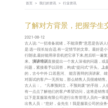
首页
>
我们的资讯
>
行业资讯
了解对方背景，把握学生
2021-08-12
古人说: ”一切准备就绪，不能浪费”意思是告诉
是:选一段长短合适,有一定情节的文章。最好是
行朗读,最好能用录音机把它录下来,然后听一遍
来。
演讲培训
直接提出一个发人深省的问题，或
问题，紧接着予以回答，构成“提问式”开头。
上
的，古今中外 口若悬河、 能言善辩的演讲家、
对面试的客户一无所知，那么销售人员很难销售
古人云：。 “凡事预则立，不预则废”的手段，
有一点点了解他们的客户希望访问，这将是销售
以下是某服装有限公司进行出售管理人员向一家
出售人员：“您好，金先生！我是服装公司的业务