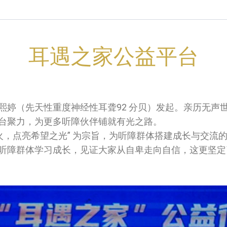
耳遇之家公益平台
熙婷（先天性重度神经性耳聋92 分贝）发起。亲历无声
台聚力，为更多听障伙伴铺就有光之路。
火，点亮希望之光” 为宗旨，为听障群体搭建成长与交流
听障群体学习成长，见证大家从自卑走向自信，这更坚定