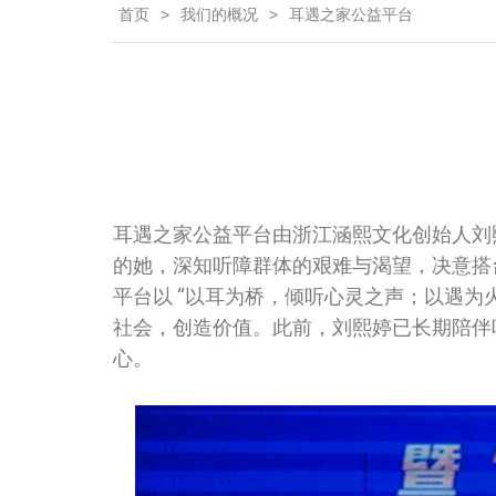
首页
>
我们的概况
>
耳遇之家公益平台
耳遇之家公益平台由浙江涵熙文化创始人刘
的她，深知听障群体的艰难与渴望，决意搭
平台以 “以耳为桥，倾听心灵之声；以遇为
社会，创造价值。此前，刘熙婷已长期陪伴
心。