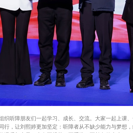
组织听障朋友们一起学习、成长、交流。大家一起上课、
同行，让刘熙婷更加坚定：听障者从不缺少能力与梦想，