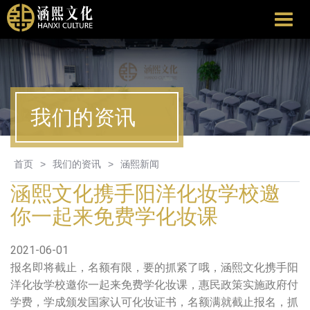
涵
熙
文
化
我们的资讯
首页
>
我们的资讯
>
涵熙新闻
涵熙文化携手阳洋化妆学校邀
你一起来免费学化妆课
2021-06-01
报名即将截止，名额有限，要的抓紧了哦，涵熙文化携手阳
洋化妆学校邀你一起来免费学化妆课，惠民政策实施政府付
学费，学成颁发国家认可化妆证书，名额满就截止报名，抓