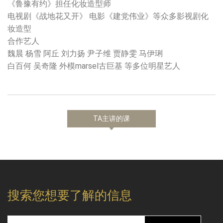
《鲁豫有约》担任化妆造型师
电视剧《战地花又开》 电影《建党伟业》等众多影视剧化
妆造型
合作艺人
魏晨 杨雪 阿丘 刘力扬 尹子维 贾静雯 马伊琍
白百何 吴奇隆 外模marsel古巨基 等多位明星艺人
TA主讲的课
搜索您想要了解的信息