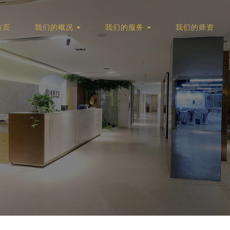
首页
我们的概况
我们的服务
我们的师资