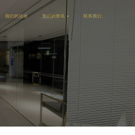
我们的活动
我们的资讯
联系我们