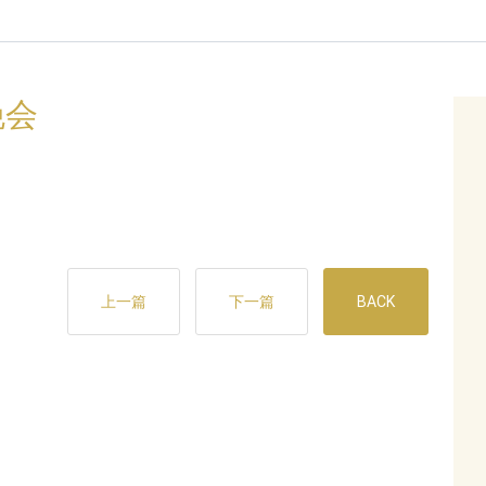
晚会
上一篇
下一篇
BACK