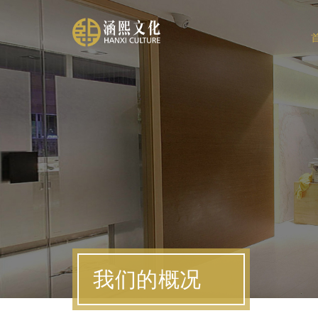
我们的概况