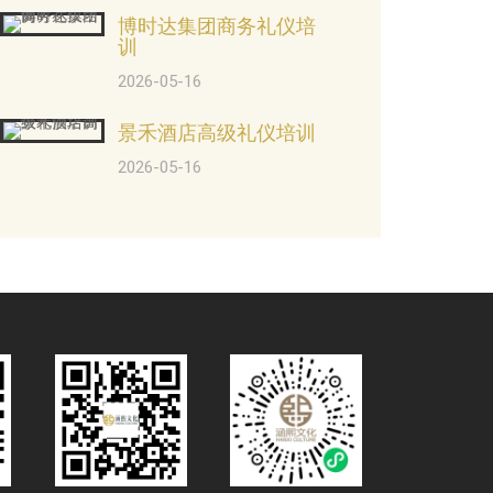
博时达集团商务礼仪培
训
2026-05-16
景禾酒店高级礼仪培训
2026-05-16