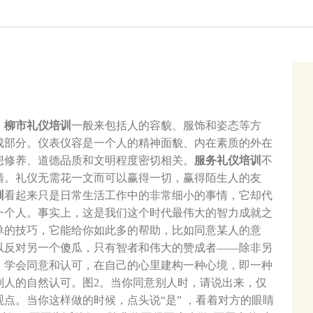
。
柳市礼仪培训
一般来包括人的容貌、服饰和姿态等方
成部分。仪表仪容是一个人的精神面貌、内在素质的外在
想修养、道德品质和文明程度密切相关。
服务礼仪培训
不
情。礼仪无需花一文而可以赢得一切，赢得陌生人的友
训
看起来只是日常生活工作中的非常细小的事情，它却代
一个人。事实上，这是我们这个时代最伟大的智力成就之
单的技巧，它能给你如此多的帮助，比如同意某人的意
以反对另一个傻瓜，只有智者和伟大的赞成者——除非另
1。学会同意和认可，在自己的心里建构一种心境，即一种
别人的自然认可。图2。当你同意别人时，请说出来，仅
点。当你这样做的时候，点头说“是” ，看着对方的眼睛