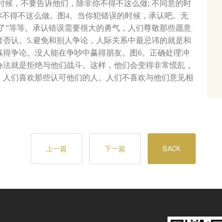
的时候，不要告诉他们，除非你不得不这么做; 不同意的时
非你不得不这么做。图4。当你犯错误的时候，承认吧。无
错了”等等。承认错误需要很大的勇气，人们尊敬那些愿意
否认。5.避免和别人争论，人际关系中最忌讳的就是和
赢得争论。没人能在争吵中赢得朋友。图6。正确处理冲
办法就是拒绝与他们战斗。这样，他们会变得非常慌乱，
，人们喜欢那些认可他们的人。人们不喜欢与他们意见相
上一篇
下一篇
BACK