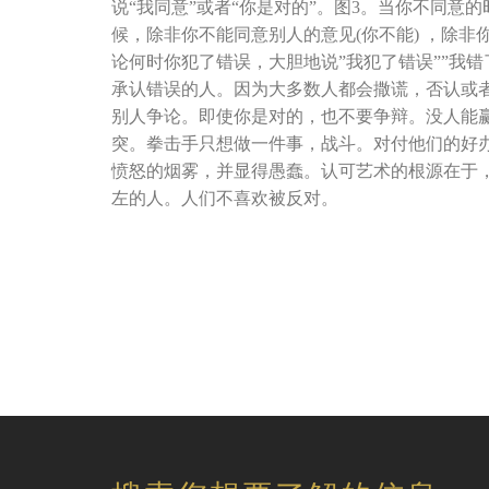
说“我同意”或者“你是对的”。图3。当你不同意
候，除非你不能同意别人的意见(你不能) ，除
论何时你犯了错误，大胆地说”我犯了错误””我
承认错误的人。因为大多数人都会撒谎，否认或者
别人争论。即使你是对的，也不要争辩。没人能
突。拳击手只想做一件事，战斗。对付他们的好
愤怒的烟雾，并显得愚蠢。认可艺术的根源在于
左的人。人们不喜欢被反对。