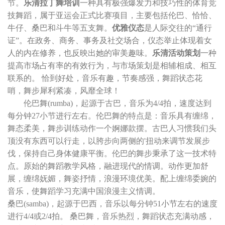
节。
乐清拉丁舞培训
一种具有极强爆发力和技巧性的体育竞
技舞蹈，属于亚运会正式比赛项目，主要包括伦巴、恰恰、
牛仔、桑巴和斗牛等五支舞。
优雅仪态
是人际交往的“通行
证”。在政务、商务、事务及社交场合，仪态举止体现着女
人的内在修养，也反映出她的审美趣味。
乐清活动策划
一种
提高市场占有率的有效行为，与市场策划是相辅相成、相互
联系的。 恰到好处，音乐有趣，节奏感强，舞蹈状态花
哨，舞步犀利紧凑，风靡全球！
伦巴舞(rumba)，起源于古巴，音乐为4/4拍，速度达到
每分钟27小节进行左右。伦巴舞的特点是：音乐具有缠绵，
舞态柔美，舞步训练动作一个婀娜款摆。古巴人习惯我们头
顶没有东西可以行走，以胯步向两侧的'扭动来调节发展步
伐，保持自己身体健康平衡。伦巴的舞步秉承了这一技术特
点。原始的舞蹈教学风格，融进现代的情调。动作更加舒
展，缠绵妩媚，舞姿抒情，浪漫环境优美。配上缠绵委婉的
音乐，使舞蹈学习充满中国浪漫主义情调。
桑巴(samba)，起源于巴西，音乐以每分钟51小节左右的速度
进行4/4或2/4拍。 桑巴舞，音乐热烈，舞蹈状态充满动感，