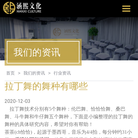
涵
熙
文
化
我们的资讯
首页
>
我们的资讯
>
行业资讯
拉丁舞的舞种有哪些
2020-12-03
拉丁舞技术分别有5个舞种：伦巴舞、恰恰恰舞、桑巴
舞、斗牛舞和牛仔舞五个舞种，下面是小编整理的拉丁舞的
舞种的具体研究内容，希望对你有帮助！
茶茶(ch恰恰)，起源于墨西哥，音乐为4/4拍，每分钟约31小