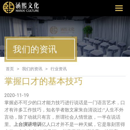
涵
熙
文
化
我们的资讯
首页
>
我们的资讯
>
行业资讯
掌握口才的基本技巧
2020-11-19
掌握必不可少的口才能力技巧进行说话是一门语言艺术，口
才有许多工作技巧，知名学者散文家朱自清说过:“人生不外
言动，除了动就只有言，所谓社会人情世故，一半在说话
里。
上台演讲培训
亿人口才并不是一种天赋，它是靠刻苦得