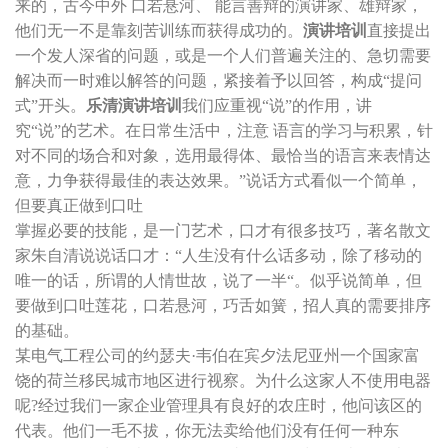
来的，古今中外 口若悬河、 能言善辩的演讲家、雄辩家，
他们无一不是靠刻苦训练而获得成功的。
演讲培训
直接提出
一个发人深省的问题，或是一个人们普遍关注的、急切需要
解决而一时难以解答的问题，紧接着予以回答，构成“提问
式”开头。
乐清演讲培训
我们应重视“说”的作用，讲
究“说”的艺术。在日常生活中，注意 语言的学习与积累，针
对不同的场合和对象，选用最得体、最恰当的语言来表情达
意，力争获得最佳的表达效果。”说话方式看似一个简单，
但要真正做到口吐
掌握必要的技能，是一门艺术，口才有很多技巧，著名散文
家朱自清说说话口才：“人生没有什么话多动，除了移动的
唯一的话，所谓的人情世故，说了一半“。似乎说简单，但
要做到口吐莲花，口若悬河，巧舌如簧，招人真的需要排序
的基础。
某电气工程公司的约瑟夫·韦伯在宾夕法尼亚州一个国家富
饶的荷兰移民城市地区进行视察。为什么这家人不使用电器
呢?经过我们一家企业管理具有良好的农庄时，他问该区的
代表。他们一毛不拔，你无法卖给他们没有任何一种东