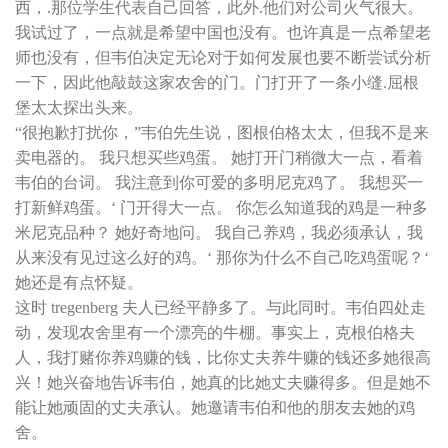
西，.那位学生代表自己回答，此外.他们对公司火气很大。
我试过了，一点就是希望中国也没有。也许真是一点希望老
师也没有，但韦伯决定无论对于如何发展也要不断尝试分析
一下，因此他敲鼓这家农舍的门。门打开了一条小缝.屈根
堡太太探出头来。
“很抱歉打扰你，”韦伯先生说，图根伯格太太，但我不是来
卖电器的。 我只想买些鸡蛋。 她打开门稍微大一点，看着
韦伯的台词。 我注意到你可爱的多明尼克鸡了。 我想买一
打新鲜鸡蛋。‘ 门开得大一点。 你怎么知道我的鸡是一种多
米尼克品种？ 她好奇地问。 我自己养鸡，我必须承认，我
从来没有见过这么好的鸡。‘ 那你为什么不自己吃鸡蛋呢？‘
她还是有点怀疑。
这时 tregenberg 夫人已经平静多了。与此同时。韦伯四处走
动，发现农舍里有一个漂亮的牛棚。事实上，克根伯格夫
人，我打赌你养鸡赚的钱，比你丈夫养牛赚的钱还多她很高
兴！她兴奋地告诉韦伯，她真的比她丈夫赚得多。但是她不
能让她顽固的丈夫承认。她邀请韦伯和他的朋友去她的鸡
舍。