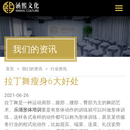
涵
熙
文
化
我们的资讯
首页
>
我们的资讯
>
行业资讯
拉丁舞瘦身6大好处
2021-06-26
拉丁舞是一种运动肩部，腹部，腰部，臀部为主的舞蹈艺
术。
乐清形体培训
要是有形体动作的训练就可以叫做形体训
练，这样各式各样的动作都可以称为形体训练，甚至某些服
务行业的程式化动作，比如迎宾、端菜、送菜、礼仪姿势