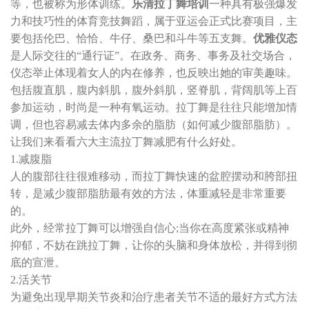
等，也被称为形体训练。
乐清拉丁舞培训
一种具有极强爆发
力和技巧性的体育竞技舞蹈，属于亚运会正式比赛项目，主
要包括伦巴、恰恰、牛仔、桑巴和斗牛等五支舞。
优雅仪态
是人际交往的“通行证”。在政务、商务、事务及社交场合，
仪态举止体现着女人的内在修养，也反映出她的审美趣味。
包括腹直肌，腹内斜肌，腹外斜肌，竖脊肌，背阔肌等上百
参加运动，时尚是一种有氧运动。拉丁舞是往往只能增加情
调，但也容易减去体内多余的脂肪（如何减少腹部脂肪）。
让我们来看看六大主流拉丁舞减肥有什么好处。
1.减腹脂
人的腹部往往很难移动，而拉丁舞快速的盆腔摆动和胯部扭
转，是减少腹部脂肪最有效的方法，体重减轻是非常重要
的。
此外，经常拉丁舞可以增强自信心;当你在高度紧张或精神
抑郁，不妨在跳拉丁舞，让你的头脑和身体放松，并得到彻
底的宣泄。
2.活关节
为避免出现早期关节炎和治疗患者关节不适的最好方式方法