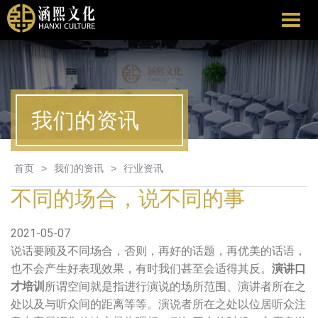
涵
熙
文
化
我们的资讯
首页
>
我们的资讯
>
行业资讯
不同的场合，说不同的事
2021-05-07
说话要顾及不同场合，否则，再好的话题，再优美的话语，
也不会产生好表现效果，有时我们甚至会适得其反。
演讲口
才培训
所谓空间就是指进行演说的场所范围、演讲者所在之
处以及与听众间的距离等等。演说者所在之处以位居听众注