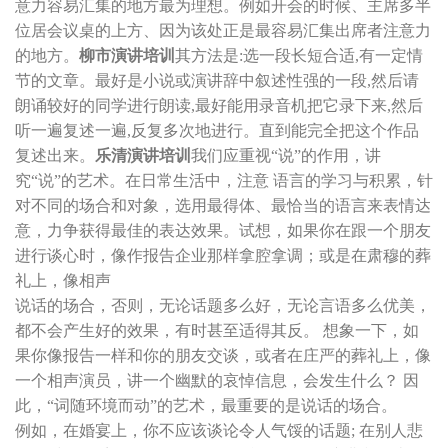
意力容易汇集的地方最为理想。例如开会的时候、主席多半
位居会议桌的上方、因为该处正是最容易汇集出席者注意力
的地方。
柳市演讲培训
其方法是:选一段长短合适,有一定情
节的文章。最好是小说或演讲辞中叙述性强的一段,然后请
朗诵较好的同学进行朗读,最好能用录音机把它录下来,然后
听一遍复述一遍,反复多次地进行。直到能完全把这个作品
复述出来。
乐清演讲培训
我们应重视“说”的作用，讲
究“说”的艺术。在日常生活中，注意 语言的学习与积累，针
对不同的场合和对象，选用最得体、最恰当的语言来表情达
意，力争获得最佳的表达效果。试想，如果你在跟一个朋友
进行谈心时，像作报告企业那样拿腔拿调；或是在肃穆的葬
礼上，像相声
说话的场合，否则，无论话题多么好，无论言语多么优美，
都不会产生好的效果，有时甚至适得其反。 想象一下，如
果你像报告一样和你的朋友交谈，或者在庄严的葬礼上，像
一个相声演员，讲一个幽默的哀悼信息，会发生什么？ 因
此，“词随环境而动”的艺术，最重要的是说话的场合。
例如，在婚宴上，你不应该谈论令人气馁的话题; 在别人悲