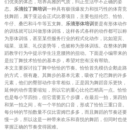
们优美的体态，培养高雅的气质，纠正生活中不正确的姿
态。
乐清拉丁舞培训
一种具有极强爆发力和技巧性的体育竞
技舞蹈，属于亚运会正式比赛项目，主要包括伦巴、恰恰、
牛仔、桑巴和斗牛等五支舞。
乐清形体培训
要是有形体动作
的训练就可以叫做形体训练，这样各式各样的动作都可以称
为形体训练，甚至某些服务行业的程式化动作，比如迎宾、
端菜、送菜、礼仪姿势等，也被称为形体训练。在整体的舞
蹈教学行为中提示学生注意腰胯的扭动。下面是小编带来的
是拉丁舞技术恰恰的基本步，希望对您有没有帮助。
本文主要探讨拉丁舞中恰恰的节奏。恰恰首先模仿企鹅走路
的方式，很有趣。其舞步的基本元素，吸收了伦巴舞的许多
元素，他们的臀部动作非常相似，正是因为舞蹈音乐更快，
延伸的动作需要缩短，所以它的重心比伦巴稍高一点。恰恰
也是每小节四拍，但它需要五个步骤，在最后一拍，第四拍
和第一拍之间，有一个半拍的口音，形成了恰恰三重口音。
每分钟的节拍数量不仅比雷姆巴多多，而且舞蹈的节奏还要
慢一步，所以这是一种带来欢乐和喜悦的舞蹈，但同时也使
掌握正确的节奏变得困难。