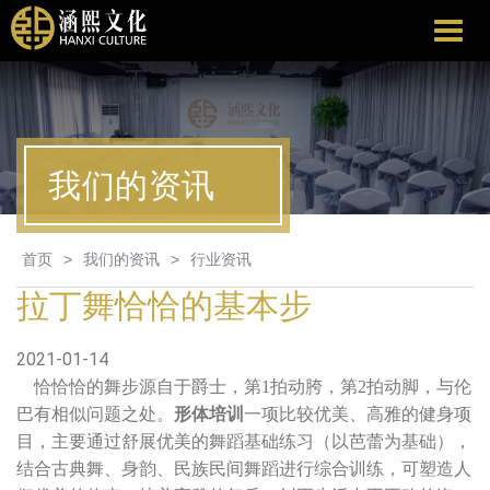
涵
熙
文
化
我们的资讯
首页
>
我们的资讯
>
行业资讯
拉丁舞恰恰的基本步
2021-01-14
恰恰恰的舞步源自于爵士，第1拍动胯，第2拍动脚，与伦
巴有相似问题之处。
形体培训
一项比较优美、高雅的健身项
目，主要通过舒展优美的舞蹈基础练习（以芭蕾为基础），
结合古典舞、身韵、民族民间舞蹈进行综合训练，可塑造人