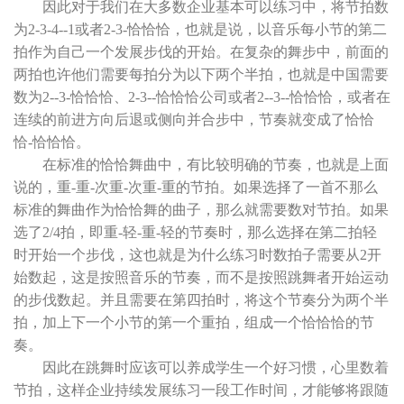
因此对于我们在大多数企业基本可以练习中，将节拍数
为2-3-4--1或者2-3-恰恰恰，也就是说，以音乐每小节的第二
拍作为自己一个发展步伐的开始。在复杂的舞步中，前面的
两拍也许他们需要每拍分为以下两个半拍，也就是中国需要
数为2--3-恰恰恰、2-3--恰恰恰公司或者2--3--恰恰恰，或者在
连续的前进方向后退或侧向并合步中，节奏就变成了恰恰
恰-恰恰恰。
在标准的恰恰舞曲中，有比较明确的节奏，也就是上面
说的，重-重-次重-次重-重的节拍。如果选择了一首不那么
标准的舞曲作为恰恰舞的曲子，那么就需要数对节拍。如果
选了2/4拍，即重-轻-重-轻的节奏时，那么选择在第二拍轻
时开始一个步伐，这也就是为什么练习时数拍子需要从2开
始数起，这是按照音乐的节奏，而不是按照跳舞者开始运动
的步伐数起。并且需要在第四拍时，将这个节奏分为两个半
拍，加上下一个小节的第一个重拍，组成一个恰恰恰的节
奏。
因此在跳舞时应该可以养成学生一个好习惯，心里数着
节拍，这样企业持续发展练习一段工作时间，才能够将跟随