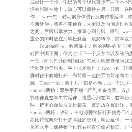
成设计一个步。伦巴的每个现代舞步有两个不同
没有脚踏在地上，重心可以保持在另一只脚，在
作：Two一拍：转动前身体进行反向传播延伸，
不断延伸，膝盖不能伸直，大腿以及内侧通过收
之间，后脚脚掌发力，推重心到前脚，踩到Two一
重心的同时放在后脚松膝盖，放胯转胯，前脚发
Fourone两拍：收脚靠主力脚的脚踝的`同
转回中国正面，作为企业下一个反方向以及纽约步
一拍（向旁打开的时候我们有意识地使脊椎问题主
活动延伸至脚尖。手上技术动作：Two一拍：转
脚时很干脆地打开，和前脚一边的手向前稍向向
腕。Three一拍：前手几乎都是不动，后手想后
Fourone两拍：双手平开横向回到准备位置。方
双膝伸直左脚向前延伸，推重心到左脚，右脚触
响：把重心而后方宽松膝盖，臀部放在臀部转，
Fourone两杆：收针，主电源脚踏板打开侧身
高比特髋向外打开的脚趾的权利，脚趾延伸。一
化率水平，保持整个过程右脚直切偏紧状态。）