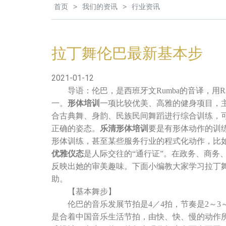
首页
>
我们的资讯
>
行业资讯
拉丁舞伦巴最新基本步
2021-01-12
导语：伦巴，是西班牙文Rumba的音译，用
一。
形体培训
一项比较优美、高雅的健身项目，
合古典舞、身韵、民族民间舞蹈进行综合训练，
正确的姿态。
乐清形体培训
要是有形体动作的训
形体训练，甚至某些服务行业的程式化动作，比
优雅仪态
是人际交往的“通行证”。在政务、商务
反映出她的审美趣味。下面小编教大家学习拉丁
助。
【基本舞步】
伦巴的音乐发展节拍是4／4拍，节奏是2～3～
是合着中国音乐生活节拍，由快、快、慢的动作