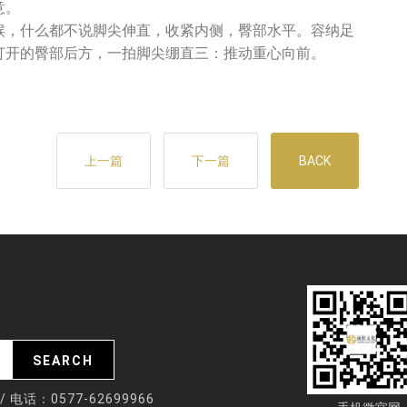
意。
候，什么都不说脚尖伸直，收紧内侧，臀部水平。容纳足
打开的臀部后方，一拍脚尖绷直三：推动重心向前。
上一篇
下一篇
BACK
话：0577-62699966