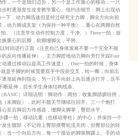
动作，一个是我们迈步，另一个是工作重心的移动；一只
跨步时逐渐发生改变教学重心。纽约步细节：脚上出现动
啪一下，动力脚迅速但是经过研究主力脚，脚尖方向向前
紧，动力脚成支架（为保持一种平衡），重心在两脚自然
拍。（注意学生动作控制力度，干净。）Three一拍：放
力换重心到后脚，前脚绷脚尖，平胯。
时可以转回进行正面（注意自己身体发展不要一个完全不能
的反向传播延伸），主力脚蹬地动力脚向旁打开踩Four
动通过移动以提高工作速度），One一拍的时候，身体
身就是手脚的时候需要双手中段前交叉，转一圈，向前出
下逐渐延伸到指尖，另一只手向斜上向后逐步打开，压手
方不断延伸，拉长学生身体结构线条。
步（BASIC）详细说明：脚动作：两拍：收集脚踏踝转胯，
地（未脚趾），此时不髋关节继续往回开。三一个炮打
重心至后脚后力传感器，绷脚尖脚掌，臀部水平。
四个步骤一拍，移动比重（也移动脊柱）的中心，并保持一个
个发生髋部（不记得上臀部摆臀轮流关闭，但臀部位的转
注：当一个向后方向，每一个接近的脚靠脚踝上。手的动